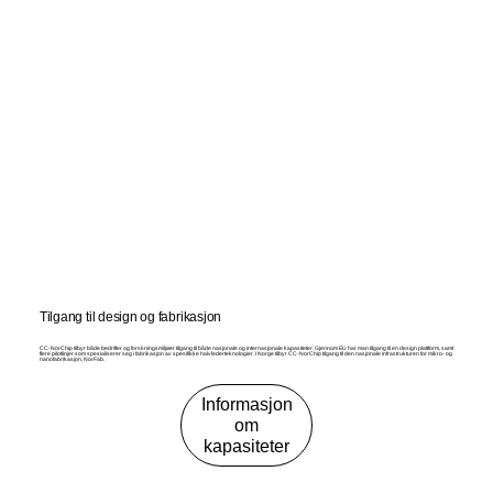
Tilgang til design og fabrikasjon
CC-NorChip tilbyr både bedrifter og forskningsmiljøer tilgang til både nasjonale og internasjonale kapasiteter. Gjennom EU har man tilgang til en design plattform, samt
flere pilotlinjer som spesialiserer seg i fabrikasjon av spesifikke halvlederteknologier. I Norge tilbyr CC-NorChip tilgang til den nasjonale infrastrukturen for mikro- og
nanofabrikasjon, NorFab.
Informasjon
om
kapasiteter