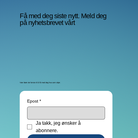
Få med deg siste nytt. Meld deg
på nyhetsbrevet vårt
Vær blant de første til å få med deg hva som skjer.
Epost
*
Ja takk, jeg ønsker å 
abonnere. 