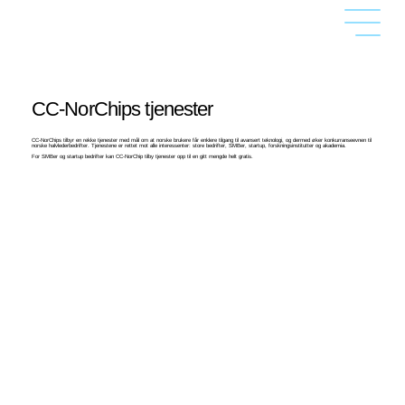
CC-NorChips tjenester
CC-NorChips tilbyr en rekke tjenester med mål om at norske brukere får enklere tilgang til avansert teknologi, og dermed øker konkurranseevnen til
norske halvlederbedrifter. Tjenestene er rettet mot alle interessenter: store bedrifter, SMBer, startup, forskningsinstitutter og akademia.
For SMBer og startup bedrifter kan CC-NorChip tilby tjenester opp til en gitt mengde helt gratis.