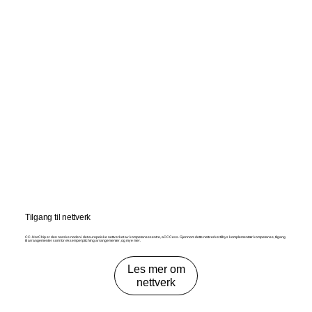
Tilgang til nettverk
CC-NorChip er den norske noden i det europeiske nettverket av kompetansesentre, aCCCess. Gjennom dette nettverket tilbys komplementær kompetanse, tilgang
til arrangementer som for eksempel pitching arrangementer, og mye mer.
Les mer om
nettverk