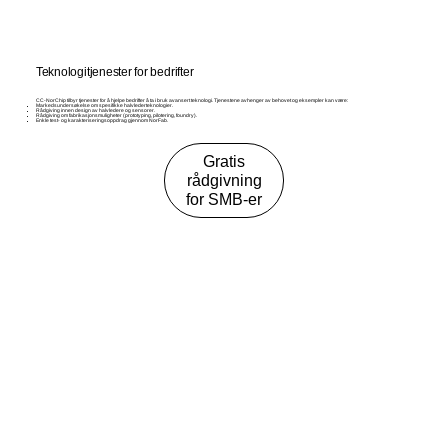
Teknologitjenester for bedrifter
CC-NorChip tilbyr tjenester for å hjelpe bedrifter å ta i bruk avansert teknologi. Tjenestene avhenger av behovet og eksempler kan være:
Markedsundersøkelse om spesifikke halvlederteknologier.
Rådgiving innen design av halvledere og sensorer.
Rådgiving om fabrikasjonsmuligheter (prototyping, pilotering, foundry).
Enkle test- og karakteriseringsoppdrag gjennom NorFab.
Gratis
rådgivning
for SMB-er