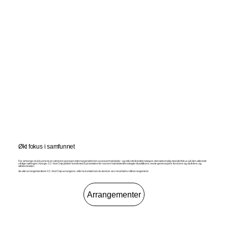
Økt fokus i samfunnet
For at Norge skal kunne ta en sterkere posisjon internasjonalt innen avansert halvleder- og mikrobrikketeknologi er det nødvendig med økt fokus på den allerede
viktige næringen i Norge. CC-NorChip jobber bredt med å promotere for norske halvlederteknologier til politikere, neste generasjons forskere og utviklere, og
allmennheten.
Se alle arrangementene CC-NorChip arrangerer, eller ta kontakt om du ønsker at vi skal bidra i ditt arrangement.
Arrangementer