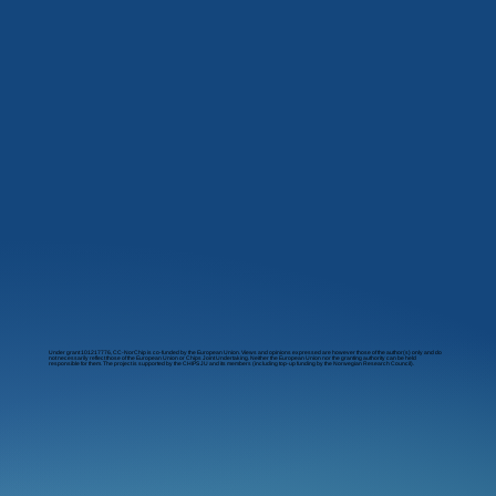
Under grant 101217776, CC-NorChip is co-funded by the European Union. Views and opinions expressed are however those of the author(s) only and do
not necessarily reflect those of the European Union or Chips Joint Undertaking. Neither the European Union nor the granting authority can be held
responsible for them. The project is supported by the CHIPS JU and its members (including top-up funding by the Norwegian Research Council).