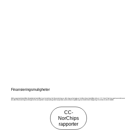
Finansieringsmuligheter
Alt fra oppstartsbedrifter til etablerte bedrifter kan ha behov for finansiering av ulik slag avhengig av hvilken fase bedriften din er i. CC-NorChip har god oversikt over
de ulike finansieringsordningene for prosjekter nasjonalt og internasjonalt, samt venture kapital, og kan bistå med rådgiving i hvordan å sikre midler.
CC-
NorChips
rapporter