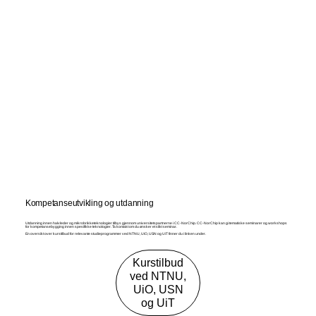
Kompetanseutvikling og utdanning
Utdanning innen halvleder og mikrobrikketeknologier tilbys gjennom universitetspartnerne i CC-NorChip. CC-NorChip kan gi tematiske seminarer og workshops
for kompetansebygging innen spesifikke teknologier. Ta kontakt om du ønsker et slikt seminar.
En oversikt over kurstilbud for relevante studieprogrammer ved NTNU, UiO, USN og UiT finner du i linken under.
Kurstilbud
ved NTNU,
UiO, USN
og UiT