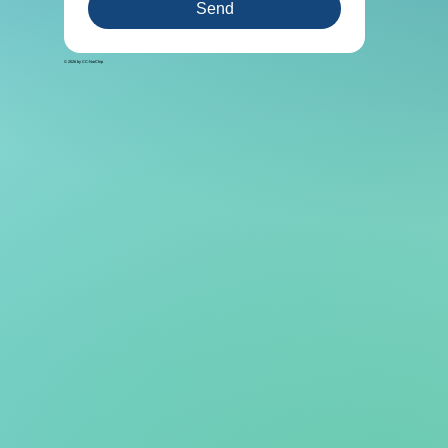
Send
© 2026 by CC-NorChip